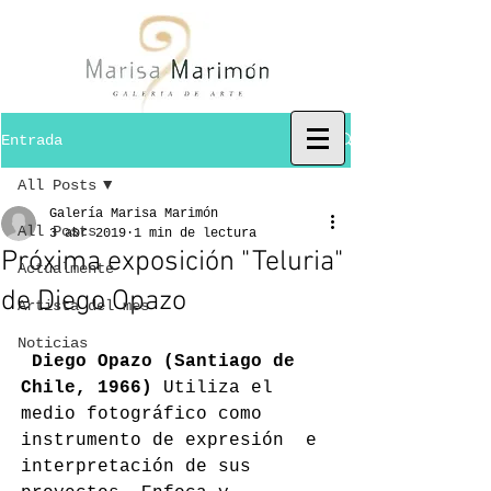
Entrada
All Posts
Galería Marisa Marimón
All Posts
3 abr 2019
1 min de lectura
Próxima exposición "Teluria"
Actualmente
de Diego Opazo
Artista del mes
Noticias
Diego Opazo (Santiago de 
Chile, 1966)
 Utiliza el 
medio fotográfico como 
instrumento de expresión  e 
interpretación de sus 