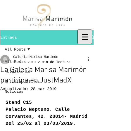
Entrada
All Posts
Galería Marisa Marimón
All Posts
25 feb 2019
2 min de lectura
La Galería Marisa Marimón
Actualmente
participa en JustMadX
Artista del mes
Actualizado:
28 mar 2019
Noticias
Stand C15
Palacio Neptuno. Calle 
Cervantes, 42. 28014- Madrid
Del 25/02 al 03/03/2019.