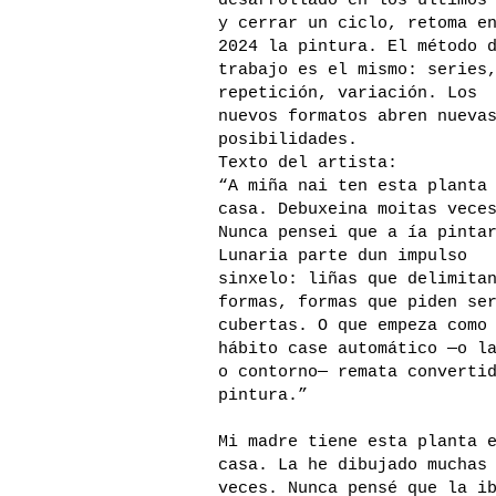
desarrollado en los últimos
y cerrar un ciclo, retoma e
2024 la pintura. El método 
trabajo es el mismo: series
repetición, variación. Los
nuevos formatos abren nueva
posibilidades.
Texto del artista:
“A miña nai ten esta planta
casa. Debuxeina moitas vece
Nunca pensei que a ía pinta
Lunaria parte dun impulso
sinxelo: liñas que delimita
formas, formas que piden se
cubertas. O que empeza como
hábito case automático —o l
o contorno— remata converti
pintura.”
Mi madre tiene esta planta 
casa. La he dibujado muchas
veces. Nunca pensé que la i