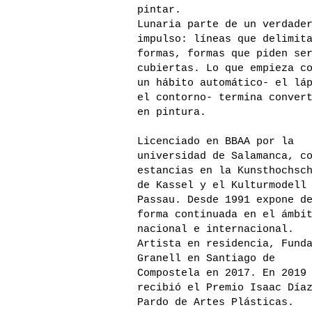
pintar.
Lunaria parte de un verdade
impulso: líneas que delimit
formas, formas que piden se
cubiertas. Lo que empieza c
un hábito automático- el lá
el contorno- termina conver
en pintura.
Licenciado en BBAA por la
universidad de Salamanca, c
estancias en la Kunsthochsc
de Kassel y el Kulturmodell
Passau. Desde 1991 expone d
forma continuada en el ámbi
nacional e internacional.
Artista en residencia, Fund
Granell en Santiago de
Compostela en 2017. En 2019
recibió el Premio Isaac Día
Pardo de Artes Plásticas.