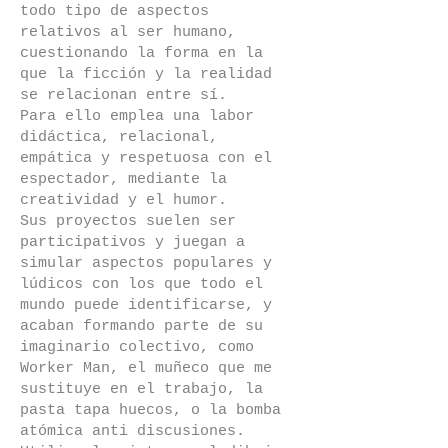
todo tipo de aspectos
comisariada
por
relativos al ser humano,
Diego
cuestionando la forma en la
Cascón.
que la ficción y la realidad
Hasta
se relacionan entre sí.
el
Para ello emplea una labor
28
didáctica, relacional,
de
empática y respetuosa con el
febrero.
espectador, mediante la
creatividad y el humor.
Sus proyectos suelen ser
participativos y juegan a
simular aspectos populares y
lúdicos con los que todo el
mundo puede identificarse, y
acaban formando parte de su
imaginario colectivo, como
Worker Man, el muñeco que me
sustituye en el trabajo, la
pasta tapa huecos, o la bomba
atómica anti discusiones.