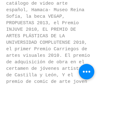
catálogo de video arte
español, Hamaca- Museo Reina
Sofía, la beca VEGAP,
PROPUESTAS 2013, el Premio
INJUVE 2010, EL PREMIO DE
ARTES PLÁSTICAS DE LA
UNIVERSIDAD COMPLUTENSE 2010,
el primer Premio Carriegos de
artes visuales 2010. El premio
de adquisición de obra en el
certamen de jóvenes artistas
de Castilla y León, Y el
premio de comic de arte joven
organizado por la Junta de
Castilla y León, (2007).
Ha trabajado y expuesto con
galerías como “Blanca Soto”
(Madrid), Mad is Mad (Madrid),
El Devenir Art Gallery
(Málaga) o Duffort Gallery,
Madrid.